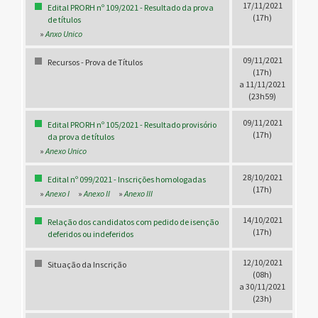
17/11/2021
Edital PRORH nº 109/2021 - Resultado da prova
(17h)
de títulos
»
Anxo Unico
09/11/2021
Recursos - Prova de Títulos
(17h)
a 11/11/2021
(23h59)
09/11/2021
Edital PRORH nº 105/2021 - Resultado provisório
(17h)
da prova de títulos
»
Anexo Unico
28/10/2021
Edital nº 099/2021 - Inscrições homologadas
(17h)
»
Anexo I
»
Anexo II
»
Anexo III
14/10/2021
Relação dos candidatos com pedido de isenção
(17h)
deferidos ou indeferidos
12/10/2021
Situação da Inscrição
(08h)
a 30/11/2021
(23h)