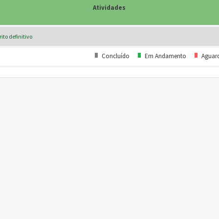
Atividades
.
to definitivo
Concluído
Em Andamento
Agua