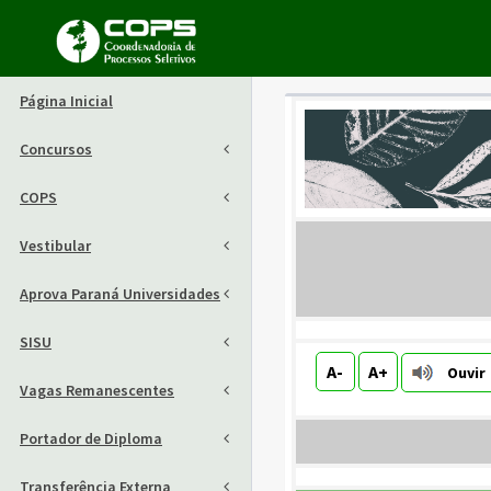
Página Inicial
Concursos
COPS
Vestibular
Aprova Paraná Universidades
SISU
A-
A+
Ouvir
Vagas Remanescentes
Portador de Diploma
Transferência Externa