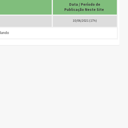
Data / Período de
Publicação Neste Site
.
10/06/2021 (17h)
rdando