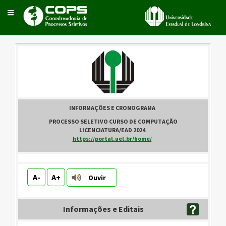
Toggle
navigation
INFORMAÇÕES E CRONOGRAMA
.
PROCESSO SELETIVO CURSO DE COMPUTAÇÃO
LICENCIATURA/EAD 2024
.
https://portal.uel.br/home/
.
A-
A+
Ouvir
Informações e Editais
.