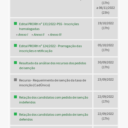
(17h)
a 06/11/2022
(23h)
19/10/2022
Edital PRORH nº 133/2022-PSS - Inscrições
(17h)
homologadas
»
Anexo I
»
Anexo II
»
Anexo III
05/10/2022
Edital PRORH nº 124/2022 - Prorrogação das
(17h)
inscrições e retificação
30/09/2022
Resultado da análise dos recursos dos pedidos
(17h)
de isenção
23/09/2022
Recurso - Requerimento de isenção da taxa de
inscrição (CadÚnico)
22/09/2022
Relação dos candidatos com pedido de isenção
(17h)
indeferidos
22/09/2022
Relação dos candidatos com pedido de isenção
(17h)
deferidos