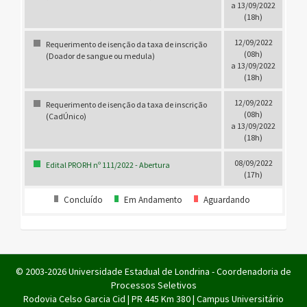
a 13/09/2022
(18h)
12/09/2022
Requerimento de isenção da taxa de inscrição
(08h)
(Doador de sangue ou medula)
a 13/09/2022
(18h)
12/09/2022
Requerimento de isenção da taxa de inscrição
(08h)
(CadÚnico)
a 13/09/2022
(18h)
08/09/2022
Edital PRORH nº 111/2022 - Abertura
(17h)
Concluído
Em Andamento
Aguardando
© 2003-2026 Universidade Estadual de Londrina - Coordenadoria de
Processos Seletivos
Rodovia Celso Garcia Cid | PR 445 Km 380 | Campus Universitário