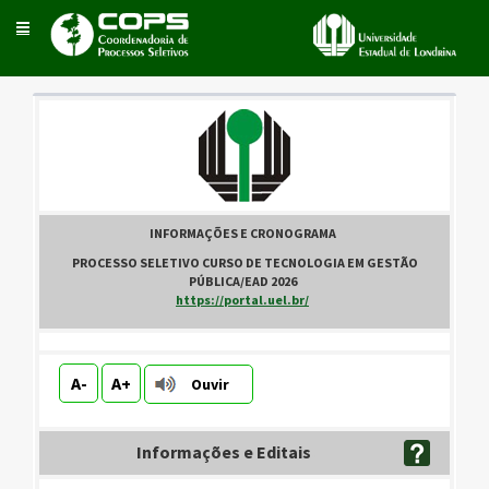
Toggle
navigation
INFORMAÇÕES E CRONOGRAMA
.
PROCESSO SELETIVO CURSO DE TECNOLOGIA EM GESTÃO
PÚBLICA/EAD 2026
.
https://portal.uel.br/
.
A-
A+
Ouvir
Informações e Editais
.